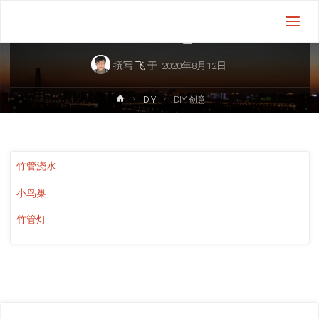
DIY
飞
机
DIY 创意
的
飞
撰写
飞
于
2020年8月12日
首
DIY
DIY 创意
页
竹管浇水
小鸟巢
竹管灯