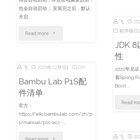
法
也会自动启动； 安装完之后，默认
开启 …
更
飞
20
程序猿日
"privoxy
Read more
新"
JDK
的
性
mac
飞
2023年12月9日
DIY
2022年见
osx
着Spring F
Bambu Lab P1S配
Boot …
上
件清单
Read mo
的
官方：
https://wiki.bambulab.com/zh/p
管
1/manual/p1s-acc- …
理"
飞
20
"Bambu
Read more