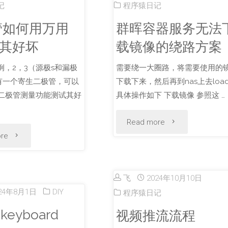
记
程序猿日记
管如何用万用
群晖容器服务无法
其好坏
载镜像的绕路方案
例，2，3（源极s和漏极
需要绕一大圈路，将需要使用的
有一个寄生二极管，可以
下载下来，然后再到nas上去loa
二极管测量功能测试其好
具体操作如下 下载镜像 参照这 …
"群
Read more
"MOS
re
晖
管
容
飞
2024年10月10日
如
器
24年8月1日
DIY
程序猿日记
何
 keyboard
视频推流流程
服
用