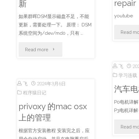
repair
新
大
youtube
如果群晖DSM显示磁盘不足，不能
不
更新，需要处理一下。 原理： DSM
Read mo
同"
系统空间为/dev/md0，只有 …
"群
Read more
晖
飞
20
学习连载
磁
飞
2024年3月6日
汽车电
盘
程序猿日记
P0电机详解
privoxy 的mac osx
满
P3电机详解
上的管理
了
Read mo
根据官方安装教程 安装完之后，应
无
用会自动启动，并且在电脑重启后，