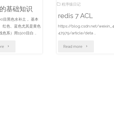
维
后
程序猿日记
的基础知识
redis 7 ACL
保
各
00目黑色水补土， 基本
建
版
、红色、蓝色尤其是黄色
https://blog.csdn.net/weixin_
色系）用1500目白 …
47979/article/deta …
议"
本
"水
"redis
re
Read more
特
补
7
性"
土
ACL"
的
基
础