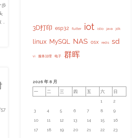
个步
头
 …
iot
3D打印
esp32
flutter
istio
java
jdk
NAS
sd
linux
MySQL
osx
redis
群晖
vi
服务治理
电子
2026 年 8 月
对
一
二
三
四
五
六
日
1
2
/57
3
4
5
6
7
8
9
…
10
11
12
13
14
15
16
17
18
19
20
21
22
23