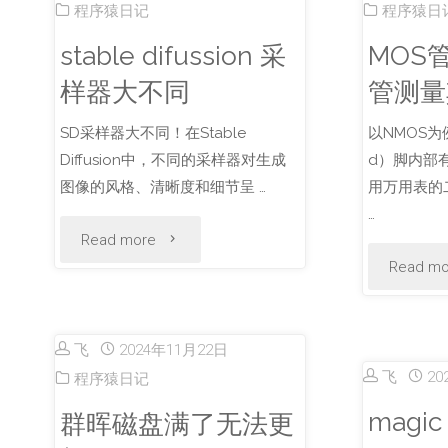
程序猿日记
程序猿日
stable difussion 采
MOS
样器大不同
管测量
SD采样器大不同！在Stable
以NMOS为
Diffusion中，不同的采样器对生成
d）脚内部
图像的风格、清晰度和细节呈 …
用万用表的
…
"stable
Read more
Read mo
difussion
采
飞
2024年11月22日
样
飞
20
程序猿日记
magic
群晖磁盘满了无法更
器