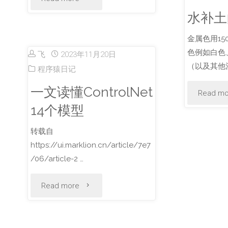
水补土
Lab
金属色用15
P1S
色例如白色
飞
2023年11月20日
配
（以及其他浅
程序猿日记
一文读懂ControlNet
件
Read mo
14个模型
清
转载自
单"
https://ui.marklion.cn/article/7e7
/06/article-2 …
"一
Read more
文