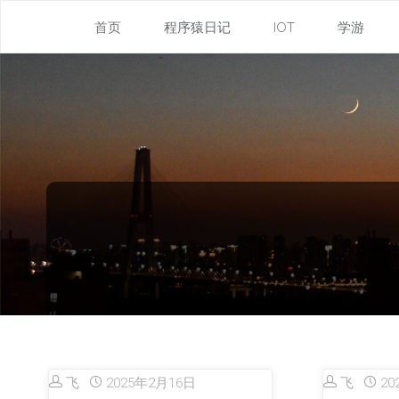
飞
跳
首页
程序猿日记
IOT
学游
机
的
转
飞
至
内
容
飞
2025年2月16日
飞
20