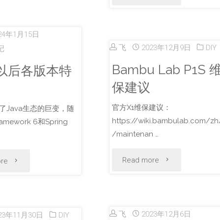
车
方
芯
电
案"
24年1月15日
片
机
飞
2023年12月9日
DIY
记
各
Bambu Lab P1S 
 8以后各版本特
架
型
保建议
构
号
官方X1维保建议：
证了Java生态的巨变，随
解
https://wiki.bambulab.com/zh
ramework 6和Spring
对
析"
/maintenan …
比"
"Bambu
"JDK
Read more
re
Lab
8
P1S
以
飞
2023年12月6日
23年11月30日
DIY