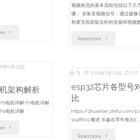
务
视频推流的基本流程包括以下几
万
骤‌： ‌采集音视频信号‌：通过摄像
无
和麦克风获取实时的音频和视频数
用
"magic
re
法
"视
Read more
管
keyboard
下
频
测
repair"
载
推
24年4月25日
量
飞
2024年3月13日
IOT
镜
流
其
esp32芯片各型号
机架构解析
像
流
比
好
 P1电机详解 P2电机详解
的
程"
 P4电机详解
https://zhuanlan.zhihu.com/p
坏"
绕
1048601 概述 乐鑫在早年推出E 
"汽
re
路
"esp32
Read more