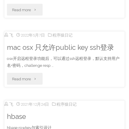
筑"
"使
Read more
用
NAS
飞
2022年5月7日
程序猿日记
远
mac osx 只允许public key ssh登录
程
osx开启远程登录功能后，可以通过ssh远程登录，默认支持用户
名+密码，challenge resp …
开
启
"mac
Read more
同
osx
网
只
飞
2021年12月24日
程序猿日记
段
允
hbase
计
许
hbase rowkey与索引设计