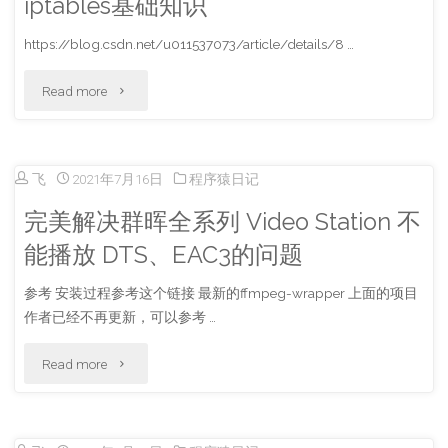
iptables基础知识
示
识"
https://blog.csdn.net/u011537073/article/details/8 …
ICP
"iptables
Read more
备
基
案
础
号"
飞
2021年7月16日
程序猿日记
知
完美解决群晖全系列 Video Station 不
识"
能播放 DTS、EAC3的问题
参考 安装过程参考这个链接 最新的ffmpeg-wrapper 上面的项目
作者已经不再更新，可以参考 …
"完
Read more
美
解