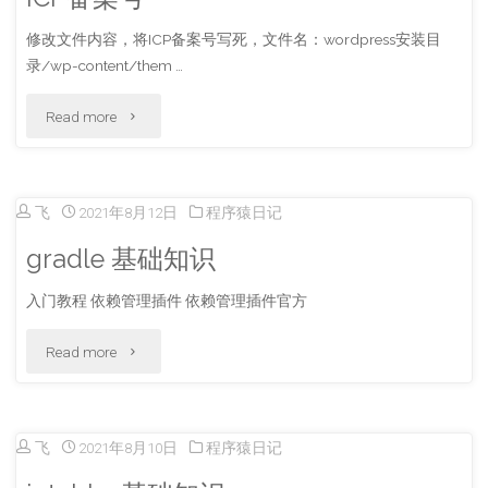
说
修改文件内容，将ICP备案号写死，文件名：wordpress安装目
录/wp-content/them …
明"
"wordpress
Read more
anima
主
飞
2021年8月12日
程序猿日记
题
gradle 基础知识
修
入门教程 依赖管理插件 依赖管理插件官方
改
"gradle
Read more
页
基
脚
础
飞
2021年8月10日
程序猿日记
显
知