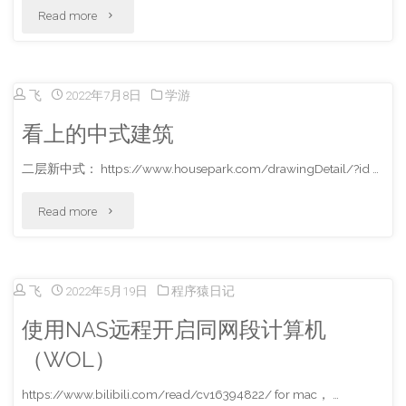
"查
Read more
string
询
相
dns"
飞
2022年7月8日
学游
关
看上的中式建筑
知
二层新中式： https://www.housepark.com/drawingDetail/?id …
识"
"看
Read more
上
的
飞
2022年5月19日
程序猿日记
中
使用NAS远程开启同网段计算机
式
（WOL）
建
https://www.bilibili.com/read/cv16394822/ for mac， …