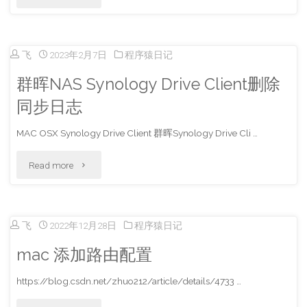
极
管
飞
2023年2月7日
程序猿日记
限
群晖NAS Synology Drive Client删除
流
同步日志
电
MAC OSX Synology Drive Client 群晖Synology Drive Cli …
阻
"群
Read more
的
晖
计
NAS
飞
2022年12月28日
程序猿日记
算"
Synology
mac 添加路由配置
Drive
https://blog.csdn.net/zhuo212/article/details/4733 …
Client