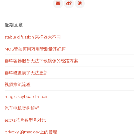
航
放
DTS、
近期文章
EAC3
stable difussion 采样器大不同
的
MOS管如何用万用管测量其好坏
问
群晖容器服务无法下载镜像的绕路方案
题"
群晖磁盘满了无法更新
视频推流流程
magic keyboard repair
汽车电机架构解析
esp32芯片各型号对比
privoxy 的mac osx上的管理