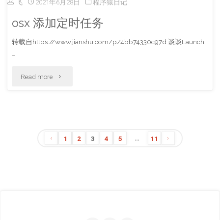
飞
2021年6月28日
程序猿日记
决
osx 添加定时任务
群
转载自https://www.jianshu.com/p/4bb74330c97d 谈谈Launch
…
晖
全
"osx
Read more
系
添
列
加
Video
定
…
1
2
3
4
5
11
文
Station
时
不
任
章
能
务"
导
播