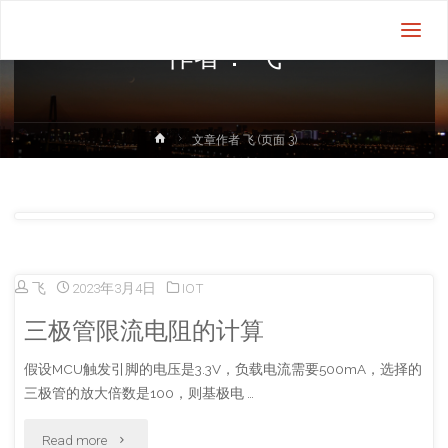
飞
机
作者：
飞
的
飞
首
文章作者 飞
(页面 3)
页
飞
2023年3月4日
IOT
三极管限流电阻的计算
假设MCU触发引脚的电压是3.3V，负载电流需要500mA，选择的
三极管的放大倍数是100，则基极电 …
"三
Read more