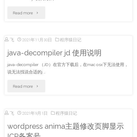
算
public
"hbase"
Read more
机
key
（WOL）"
ssh
飞
2021年11月30日
程序猿日记
登
java-decompiler jd 使用说明
录"
java-decompiler （JD）在官方下载后，在mac osx下无法使用，
说无法找说合适的j …
"java-
Read more
decompiler
jd
飞
2021年9月1日
程序猿日记
使
wordpress anima主题修改页脚显示
用
ICP备案号