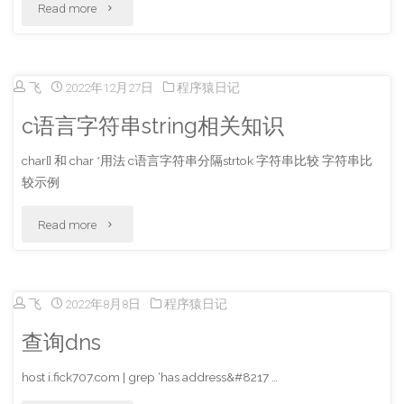
"mac
Read more
删
添
除
加
飞
2022年12月27日
程序猿日记
同
路
c语言字符串string相关知识
步
由
char[] 和 char *用法 c语言字符串分隔strtok 字符串比较 字符串比
日
较示例
配
志"
置"
"c
Read more
语
言
飞
2022年8月8日
程序猿日记
字
查询dns
符
host i.fick707.com | grep ‘has address&#8217 …
串